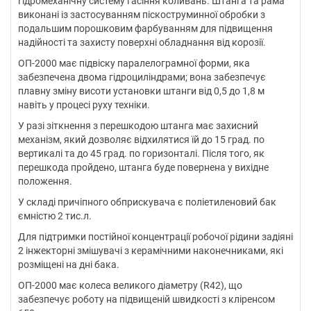
гідромеханічну систему гасіння коливань. Штанга та рама
виконані із застосуванням піскоструминної обробки з
подальшим порошковим фарбуванням для підвищення
надійності та захисту поверхні обладнання від корозії.
ОП-2000 має підвіску паралелограмної форми, яка
забезпечена двома гідроциліндрами; вона забезпечує
плавну зміну висоти установки штанги від 0,5 до 1,8 м
навіть у процесі руху техніки.
У разі зіткнення з перешкодою штанга має захисний
механізм, який дозволяє відхилятися їй до 15 град. по
вертикалі та до 45 град. по горизонталі. Після того, як
перешкода пройдено, штанга буде повернена у вихідне
положення.
У складі причіпного обприскувача є поліетиленовий бак
ємністю 2 тис.л.
Для підтримки постійної концентрації робочої рідини задіяні
2 інжекторні змішувачі з керамічними наконечниками, які
розміщені на дні бака.
ОП-2000 має колеса великого діаметру (R42), що
забезпечує роботу на підвищеній швидкості з кліренсом