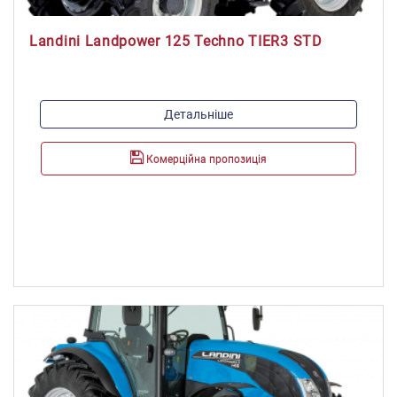
Landini Landpower 125 Techno TIER3 STD
Модель двигуна:
Детальніше
F.P.T Turbo Iveco NEF 2, з турбіною та інтеркулером
Максимальна потужність, к.с./кВт:
Комерційна пропозиція
125/91,93
Максимальний крутний момент, Н*м:
515
Об'єм паливного баку, л:
260