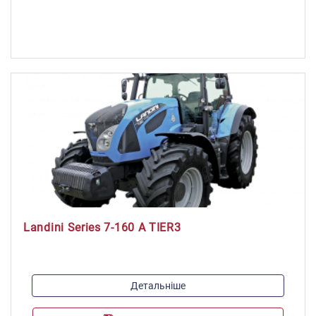
Об'єм паливного баку, л:
40
Landini Series 7-160 A TIER3
Модель двигуна:
Детальніше
F4HFE6149
Максимальна потужність, к.с./кВт: