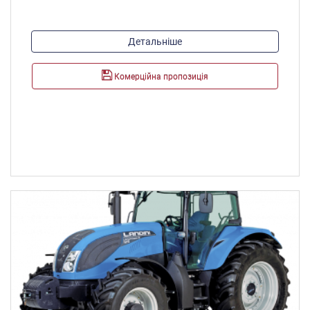
Модель двигуна:
Детальніше
NEF 2V
Максимальна потужність, к.с./кВт:
Комерційна пропозиція
157/116
Максимальний крутний момент, Н*м:
691
Об'єм паливного баку, л:
260