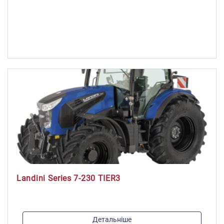
Максимальний крутний момент, Н*м:
416
Об'єм паливного баку, л:
120
Landini Series 7-230 TIER3
Модель двигуна:
Детальніше