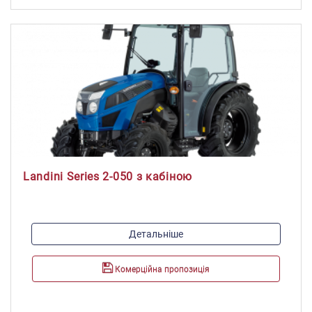
Landini Series 2-050 з кабіною
Модель двигуна:
Детальніше
4TNV88-KLAN
Максимальна потужність, к.с./кВт:
Комерційна пропозиція
47.5 / 35
Максимальний крутний момент, Н*м:
141