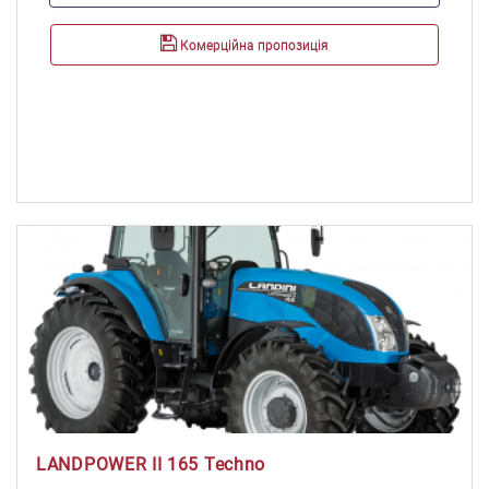
F4HFE613K
Максимальна потужність, к.с./кВт:
Комерційна пропозиція
225/165
Максимальний крутний момент, Н*м:
897
Об'єм паливного баку, л:
320
LANDPOWER II 165 Techno