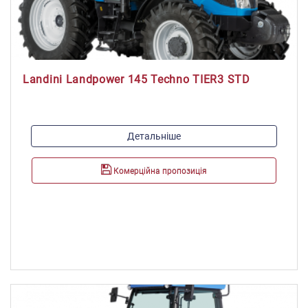
Landini Landpower 145 Techno TIER3 STD
Модель двигуна:
Детальніше
F.P.T. 2V Iveco
Максимальна потужність, к.с./кВт:
Комерційна пропозиція
141/104
Максимальний крутний момент, Н*м:
625
Об'єм паливного баку, л:
260