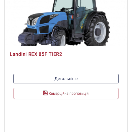
Landini REX 85F TIER2
Модель двигуна:
Детальніше
Perkins 1104C-44 Tier 2
Максимальна потужність, к.с./кВт:
Комерційна пропозиція
82/60
Максимальний крутний момент, Н*м:
292
Об'єм паливного баку, л:
43+25