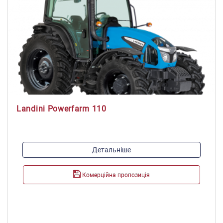
Landini Powerfarm 110
Модель двигуна:
Детальніше
1104
Максимальна потужність, к.с./кВт:
Комерційна пропозиція
102/75
Максимальний крутний момент, Н*м:
416
Об'єм паливного баку, л: