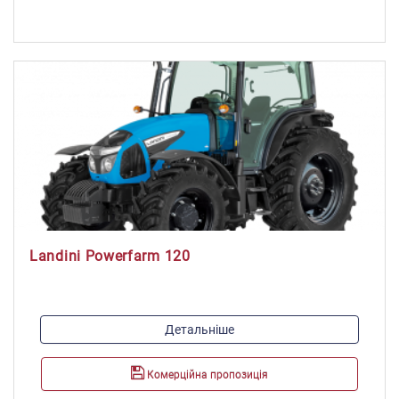
140
Landini Powerfarm 120
Модель двигуна:
Детальніше
1104
Максимальна потужність, к.с./кВт:
Комерційна пропозиція
110/81